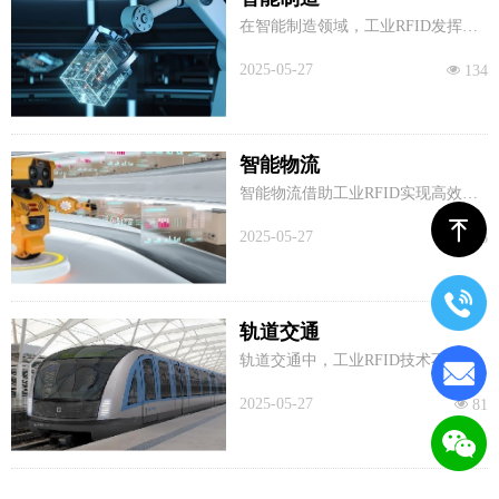
在智能制造领域，工业RFID发挥着
关键作用。通过在原材料、半成
品、成品及生产设备上粘贴RFID标
2025-05-27
넶
134
签，配合读写器，可实现生产数据
的自动化、实时化采集。在仓储物
流区，原材料仓库入口的RFID门禁
系统能自动识别物料入库；立体仓
智能物流
库货架上的固定式读写器可监控库
存状态。生产线上，嵌入式RFID读
智能物流借助工业RFID实现高效运
头记录加工参数，质检站点的便携
作。货物贴上RFID标签后，物流全
ꁸ
式扫描器关联质检数据。这不仅弥
程得以实时追踪，位置、状态和运
2025-05-27
넶
106
补了计划层与控制层间的“信息断
输轨迹尽在掌握，降低货物丢失与
层”，实现生产过程透明化、可视化
延误风险。仓储环节，仓库入口、
管理，还提升了生产灵活性、物料
出口和货架处的RFID阅读器，自动
配送准确性，降低装配差错率，优
识别货物信息，完成自动化入库、
化管理决策。
轨道交通
出库、盘点及库存管理，大幅提升
仓储效率与准确性。分拣中心里，
轨道交通中，工业RFID技术不可或
读取设备依据标签信息快速分类包
缺。例如在列车车次自动识别上，
裹，配送员手持设备扫描标签获取
在列车轨道安装抗金属无源RFID标
2025-05-27
넶
81
配送详情，提升配送效率。同时，R
签，列车头或底部部署一体式读写
FID技术加强安全管理，防止货物被
器，读写器接收标签反馈的唯一ID
盗或错发，推动物流行业向高效、
编码，实时上传至中央控制系统与
智能、绿色方向发展 。
车次数据库匹配，为调度指挥与运