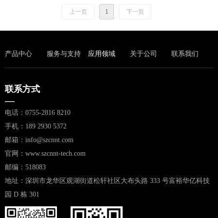
维决策提供支撑。在货物运输里，R
FID标签可追踪货物从发货到收货全
上一页
1
下一页
程，确保安全与准时。还能对铁路
员工佩戴的RFID徽章进行管理，实
现人员定位与工作记录，在复杂的
轨道交通环境中，保障运营高效、
安全，提升整体智能化管理水平。
产品中心
服务与支持
应用领域
关于公司
联系我们
联系方式
—
电话：0755-2816 8210
手机：189 2930 5372
邮箱：info@szcnnt.com
官网：www.szcnnt-tech.com
邮编：518083
地址：深圳市龙华区观湖街道松轩社区大布头路 333 号富裕华亿科技
园 D 栋 301