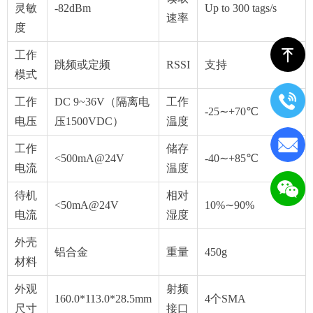
灵敏
-82dBm
Up to 300 tags/s
速率
度
ꁸ
工作
跳频或定频
RSSI
支持
模式
工作
DC 9~36V（隔离电
工作
-25∼+70℃
电压
压1500VDC）
温度
工作
储存
<500mA@24V
-40∼+85℃
电流
温度
待机
相对
<50mA@24V
10%∼90%
电流
湿度
外壳
铝合金
重量
450g
材料
外观
射频
160.0*113.0*28.5mm
4个SMA
尺寸
接口