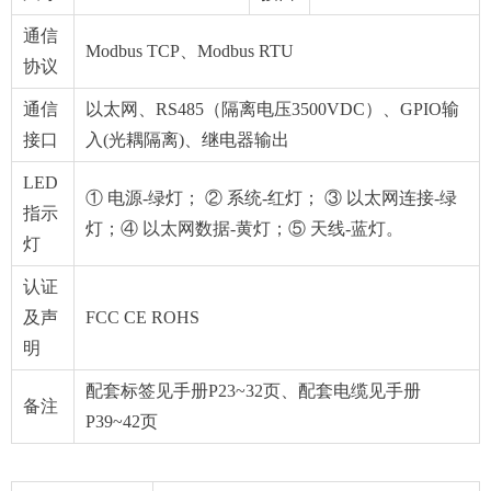
通信
Modbus TCP、Modbus RTU
协议
通信
以太网、RS485（隔离电压3500VDC）、GPIO输
接口
入(光耦隔离)、继电器输出
LED
① 电源-绿灯； ② 系统-红灯； ③ 以太网连接-绿
指示
灯；④ 以太网数据-黄灯；⑤ 天线-蓝灯。
灯
认证
及声
FCC CE ROHS
明
配套标签见手册P23~32页、配套电缆见手册
备注
P39~42页