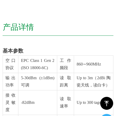
产品详情
基本参数
空口
EPC Class 1 Gen 2
工作
860∼960MHz
协议
(ISO 18000-6C)
频段
输出
5-30dBm (±1dBm)
读取
Up to 3m（2dBi 陶
功率
可调
距离
瓷天线，读白卡）
接收
读取
ꁸ
灵敏
-82dBm
Up to 300 tags/s
速率
度