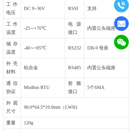
工作
DC 9~36V
RSSI
支持
电压
工作
电源
-25∼+70℃
内置公头端座
温度
接口
储存
-40∼+85℃
RS232
DB-9 母座
温度
外壳
铝合金
RS485
内置公头端座
材料
通信
射频
Modbus RTU
5个SMA
协议
接口
外观
98.0*64.5*19.9mm（LWH)
尺寸
重量
120g