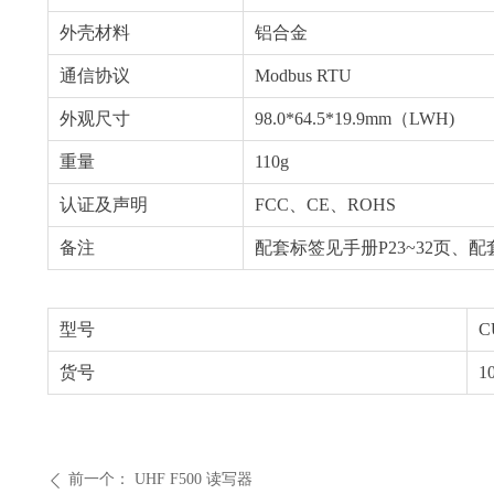
外壳材料
铝合金
通信协议
Modbus RTU
外观尺寸
98.0*64.5*19.9mm（LWH)
重量
110g
认证及声明
FCC、CE、ROHS
备注
配套标签见手册P23~32页、配套
型号
C
货号
1
前一个：
UHF F500 读写器
ꄴ