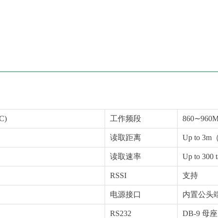
C)
工作频段
860∼960
读取距离
Up to 
读取速率
Up to 300 t
RSSI
支持
电源接口
内置公头
RS232
DB-9 母座