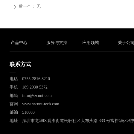
后一个：
无
ꄲ
产品中心
服务与支持
应用领域
关于公
联系方式
—
电话：0755-2816 8210
手机：189 2930 5372
邮箱：info@szcnnt.com
官网：www.szcnnt-tech.com
邮编：518083
地址：深圳市龙华区观湖街道松轩社区大布头路 333 号富裕华亿科技园 