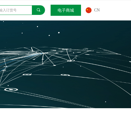
끠
电子商城
CN