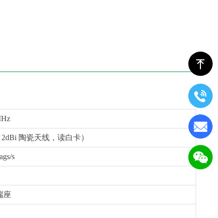
ꁸ
MHz
3m（2dBi 陶瓷天线，读白卡）
ags/s
端座